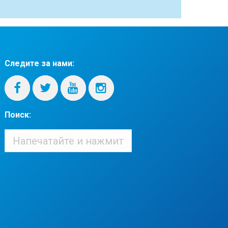
Следите за нами:
Поиск:
Поиск:
When autocomplete results are available use up and down arrows to