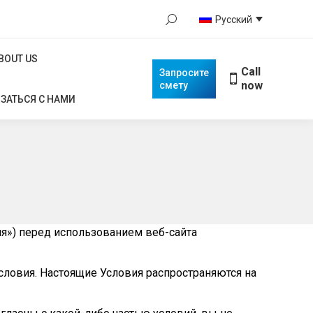
Поиск:
Русский
BOUT US
Call
Запросите
When autocomplete results are availa
now
смету
ABOUT US
ЗАТЬСЯ С НАМИ
Call
Запросите
now
смету
ЗАТЬСЯ С НАМИ
ия») перед использованием веб-сайта
словия. Настоящие Условия распространяются на