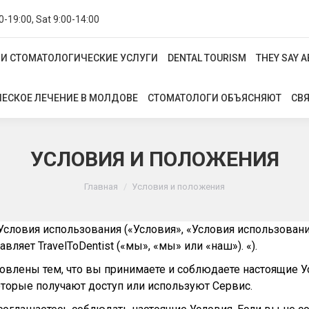
0-19:00, Sat 9:00-14:00
И СТОМАТОЛОГИЧЕСКИЕ УСЛУГИ
DENTAL TOURISM
THEY SAY A
И СТОМАТОЛОГИЧЕСКИЕ УСЛУГИ
DENTAL TOURISM
THEY SAY 
ЕСКОЕ ЛЕЧЕНИЕ В МОЛДОВЕ
СТОМАТОЛОГИ ОБЪЯСНЯЮТ
СВЯ
ЕСКОЕ ЛЕЧЕНИЕ В МОЛДОВЕ
СТОМАТОЛОГИ ОБЪЯСНЯЮТ
СВЯ
УСЛОВИЯ И ПОЛОЖЕНИЯ
Вы здесь:
Главная
Условия и положения
Условия использования («Условия», «Условия использован
равляет TravelToDentist («мы», «мы» или «наш»). «).
ловлены тем, что вы принимаете и соблюдаете настоящие У
которые получают доступ или используют Сервис.