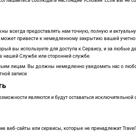
 соглашаетесь соблюдать настоящие Условия. Если вы не с
лжны всегда предоставлять нам точную, полную и актуал
е может привести к немедленному закрытию вашей учетно
торый вы используете для доступа к Сервису, и за любые
 в нашей Службе или сторонней службе.
етьим лицам. Вы должны немедленно уведомить нас о люб
ной записи.
ть
озможности являются и будут оставаться исключительной с
е веб-сайты или сервисы, которые не принадлежат TravelT