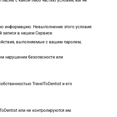
огласны с какой-либо частью условий, вы не
ьную информацию. Невыполнение этого условия
й записи в нашем Сервисе.
 действия, выполняемые с вашим паролем,
ом нарушении безопасности или
обственностью TravelToDentist и его
oDentist или не контролируются им.