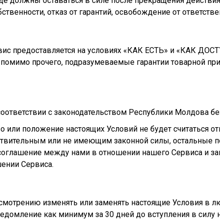
де должны оставаться в силе после прекращения действия,
ственности, отказ от гарантий, освобождение от ответстве
рвис предоставляется на условиях «КАК ЕСТЬ» и «КАК ДОСТ
 помимо прочего, подразумеваемые гарантии товарной приг
соответствии с законодательством Республики Молдова бе
 или положение настоящих Условий не будет считаться от
твительным или не имеющим законной силы, остальные по
 соглашение между нами в отношении нашего Сервиса и з
ении Сервиса.
смотрению изменять или заменять настоящие Условия в лю
домление как минимум за 30 дней до вступления в силу н