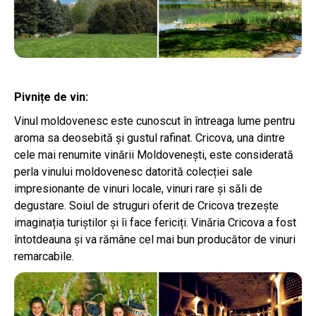
Pivnițe de vin:
Vinul moldovenesc este cunoscut în întreaga lume pentru
aroma sa deosebită și gustul rafinat. Cricova, una dintre
cele mai renumite vinării Moldovenești, este considerată
perla vinului moldovenesc datorită colecției sale
impresionante de vinuri locale, vinuri rare și săli de
degustare. Soiul de struguri oferit de Cricova trezește
imaginația turiștilor și îi face fericiți. Vinăria Cricova a fost
întotdeauna și va rămâne cel mai bun producător de vinuri
remarcabile.