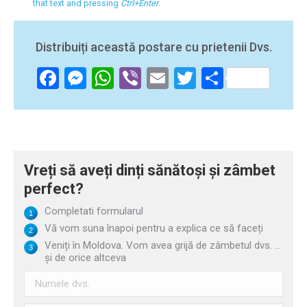
that text and pressing
Ctrl+Enter
.
Distribuiți această postare cu prietenii Dvs.
Facebook
Messenger
WhatsApp
Viber
Email
Twitter
Partajea
Vreți să aveți dinți sănătoși și zâmbet
perfect?
Completati formularul
Vă vom suna înapoi pentru a explica ce să faceți
Veniți în Moldova. Vom avea grijă de zâmbetul dvs. ...
și de orice altceva