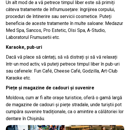
Un alt mod de a vă petrece timpul liber este să primiți
câteva tratamente de înfrumusețare: îngrijirea corpului,
proceduri de întinerire sau servicii cosmetice. Puteți
beneficia de aceste tratamente în multe saloane: Medazur
Med Spa, Sancos, Pro Estetic, Olsi Spa, A-Studio,
Laboratorul Frumusetii etc.
Karaoke, pub-uri
Dacă vă place să cântați, să vă distrați și să vă relaxați
într-un mod activ, vă puteți petrece timpul liber în pub-uri
sau cafenele: Fun Café, Cheese Café, Godzilla, Art-Club
Karaoke etc.
Piețe și magazine de cadouri și suvenire
Moldova, cum ar fi alte orașe turistice, oferă o gamă largă
de magazine de cadouri și piețe stradale, unde turiștii pot
cumpăra suvenire tradiționale, ca o amintire a călătoriei lor
dentare în Chișinău.