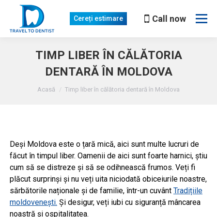
Call now
Cereți estimare
TIMP LIBER ÎN CĂLĂTORIA
DENTARĂ ÎN MOLDOVA
Sunteți aici
Acasă
Timp liber în călătoria dentară în Moldova
Deși Moldova este o țară mică, aici sunt multe lucruri de
făcut în timpul liber. Oamenii de aici sunt foarte harnici, știu
cum să se distreze și să se odihnească frumos. Veți fi
plăcut surprinși și nu veți uita niciodată obiceiurile noastre,
sărbătorile naționale și de familie, într-un cuvânt
Tradițiile
moldovenești.
Și desigur, veți iubi cu siguranță mâncarea
noastră și ospitalitatea.