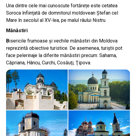
Una dintre cele mai cunoscute fortărețe este cetatea
Soroca înființată de domnitorul moldovean Ștefan cel
Mare în secolul al XV-lea, pe malul râului Nistru.
Mănăstiri
B
isericile frumoase și vechile mănăstiri din Moldova
reprezintă obiective turistice. De asemenea, turiştii pot
face pelerinaje la diferite mănăstiri precum: Saharna,
Căpriana, Hâncu, Curchi, Cosăuţi, Ţipova.