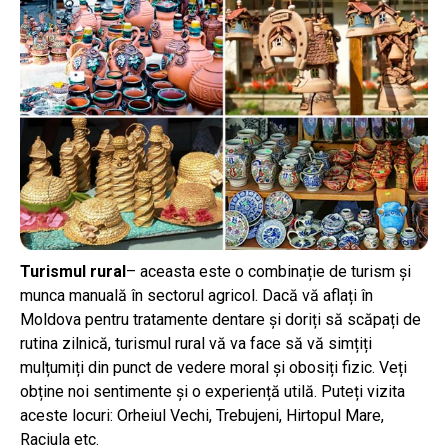
Turismul rural
– aceasta este o combinație de turism și
munca manuală în sectorul agricol. Dacă vă aflați în
Moldova pentru tratamente dentare și doriți să scăpați de
rutina zilnică, turismul rural vă va face să vă simțiți
mulțumiți din punct de vedere moral și obosiți fizic. Veți
obține noi sentimente și o experiență utilă. Puteți vizita
aceste locuri: Orheiul Vechi, Trebujeni, Hirtopul Mare,
Raciula etc.