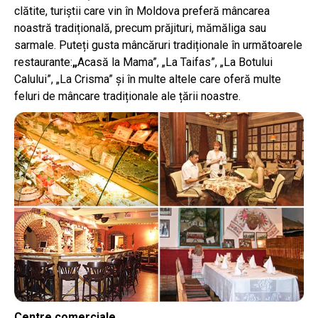
clătite, turiștii care vin în Moldova preferă mâncarea
noastră tradițională, precum prăjituri, mămăliga sau
sarmale. Puteți gusta mâncăruri tradiționale în următoarele
restaurante:
„
Acasă la Mama”, „La Taifas”, „La Botului
Calului”, „La Crisma” și în multe altele care oferă multe
feluri de mâncare tradiționale ale țării noastre.
Centre comerciale