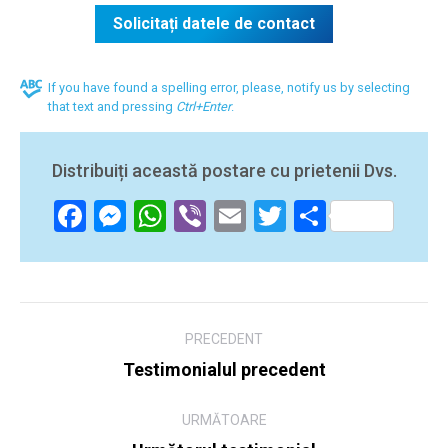
If you have found a spelling error, please, notify us by selecting
that text and pressing
Ctrl+Enter
.
Distribuiți această postare cu prietenii Dvs.
Facebook
Messenger
WhatsApp
Viber
Email
Twitter
Partajea
Navigare
PRECEDENT
între
Testimonialul precedent
Postare
articole
precedentă:
URMĂTOARE