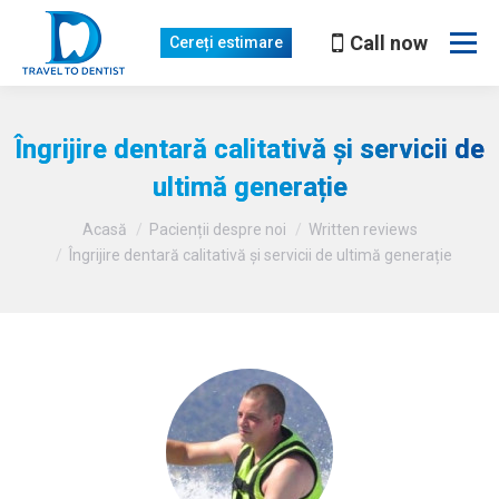
Call now
Cereți estimare
Îngrijire dentară calitativă și servicii de
ultimă generație
Sunteți aici
Acasă
Pacienții despre noi
Written reviews
Îngrijire dentară calitativă și servicii de ultimă generație