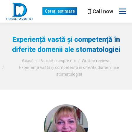
Call now
Cereți estimare
Experiență vastă și competență în
diferite domenii ale stomatologiei
Sunteți aici
Acasă
Pacienții despre noi
Written reviews
Experiență vastă și competență în diferite domenii ale
stomatologiei