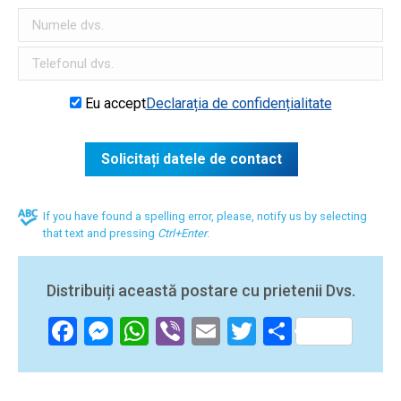
Eu accept
Declarația de confidențialitate
If you have found a spelling error, please, notify us by selecting
that text and pressing
Ctrl+Enter
.
Distribuiți această postare cu prietenii Dvs.
Facebook
Messenger
WhatsApp
Viber
Email
Twitter
Partajea