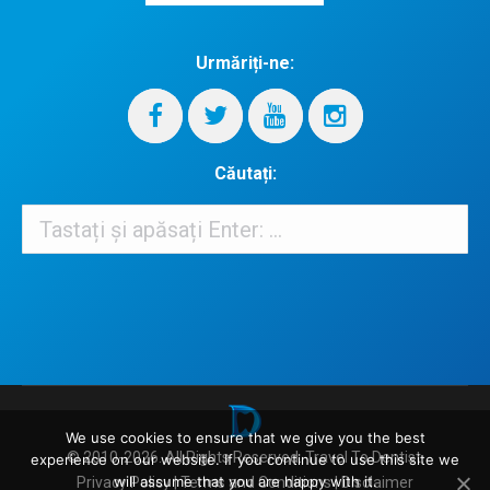
Urmăriți-ne:
Căutați:
Căutați:
When autocomplete results are available use up and down arrows 
We use cookies to ensure that we give you the best
© 2010-2026. All Rights Reserved.
Travel To Dentist
.
experience on our website. If you continue to use this site we
will assume that you are happy with it.
Privacy Policy
|
Terms and Conditions
|
Disclaimer