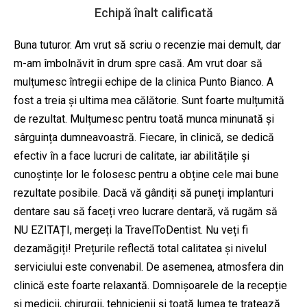
Echipă înalt calificată
Buna tuturor. Am vrut să scriu o recenzie mai demult, dar
m-am îmbolnăvit în drum spre casă. Am vrut doar să
mulțumesc întregii echipe de la clinica Punto Bianco. A
fost a treia și ultima mea călătorie. Sunt foarte mulțumită
de rezultat. Mulțumesc pentru toată munca minunată și
sârguința dumneavoastră. Fiecare, în clinică, se dedică
efectiv în a face lucruri de calitate, iar abilitățile și
cunoștințe lor le folosesc pentru a obține cele mai bune
rezultate posibile. Dacă vă gândiți să puneți implanturi
dentare sau să faceți vreo lucrare dentară, vă rugăm să
NU EZITAȚI, mergeți la TravelToDentist. Nu veți fi
dezamăgiți! Prețurile reflectă total calitatea și nivelul
serviciului este convenabil. De asemenea, atmosfera din
clinică este foarte relaxantă. Domnișoarele de la recepție
și medicii, chirurgii, tehnicienii și toată lumea te tratează