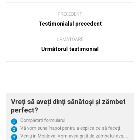
Navigare
PRECEDENT
între
Testimonialul precedent
Postare
articole
precedentă:
URMĂTOARE
Următorul testimonial
Următoare
postare:
Vreți să aveți dinți sănătoși și zâmbet
perfect?
Completati formularul
Vă vom suna înapoi pentru a explica ce să faceți
Veniți în Moldova. Vom avea grijă de zâmbetul dvs. ...