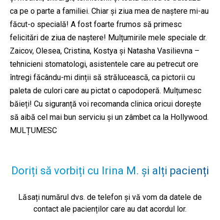
ca pe o parte a familiei. Chiar și ziua mea de naștere mi-au
făcut-o specială! A fost foarte frumos să primesc
felicitări de ziua de naștere! Mulțumirile mele speciale dr.
Zaicov, Olesea, Cristina, Kostya și Natasha Vasilievna –
tehnicieni stomatologi, asistentele care au petrecut ore
întregi făcându-mi dinții să strălucească, ca pictorii cu
paleta de culori care au pictat o capodoperă. Mulțumesc
băieți! Cu siguranță voi recomanda clinica oricui dorește
să aibă cel mai bun serviciu și un zâmbet ca la Hollywood.
MULȚUMESC
Doriți să vorbiți cu Irina M. și alți pacienți
Lăsați numărul dvs. de telefon și vă vom da datele de
contact ale pacienților care au dat acordul lor.