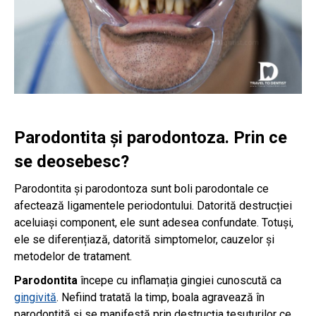
Parodontita și parodontoza. Prin ce
se deosebesc?
Parodontita și parodontoza sunt boli parodontale ce
afectează ligamentele periodontului. Datorită destrucției
aceluiași component, ele sunt adesea confundate. Totuși,
ele se diferențiază, datorită simptomelor, cauzelor și
metodelor de tratament.
Parodontita
începe cu inflamația gingiei cunoscută ca
gingivită
. Nefiind tratată la timp, boala agravează în
parodontită și se manifestă prin destrucția țesuturilor ce