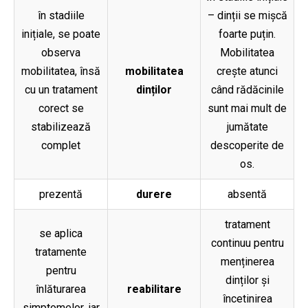
în stadiile
– dinții se mișcă
inițiale, se poate
foarte puțin.
observa
Mobilitatea
mobilitatea, însă
mobilitatea
crește atunci
cu un tratament
dinților
când rădăcinile
corect se
sunt mai mult de
stabilizează
jumătate
complet
descoperite de
os.
prezentă
durere
absentă
tratament
se aplica
continuu pentru
tratamente
menținerea
pentru
dinților și
înlăturarea
reabilitare
încetinirea
simptomelor, iar