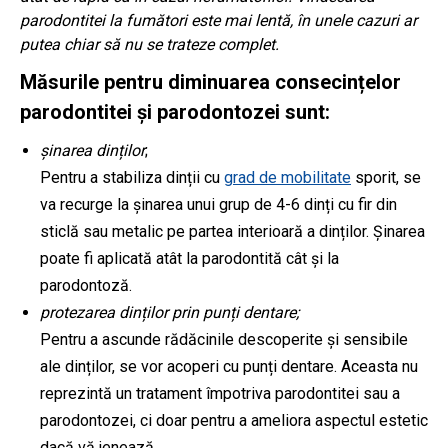
parodontitei la fumători este mai lentă, în unele cazuri ar
putea chiar să nu se trateze complet.
Măsurile pentru diminuarea consecințelor
parodontitei și parodontozei sunt:
șinarea dinților
;
Pentru a stabiliza dinții cu
grad de mobilitate
sporit, se
va recurge la șinarea unui grup de 4-6 dinți cu fir din
sticlă sau metalic pe partea interioară a dinților. Șinarea
poate fi aplicată atât la parodontită cât și la
parodontoză.
protezarea dinților prin punți dentare;
Pentru a ascunde rădăcinile descoperite și sensibile
ale dinților, se vor acoperi cu punți dentare. Aceasta nu
reprezintă un tratament împotriva parodontitei sau a
parodontozei, ci doar pentru a ameliora aspectul estetic
dacă vă jenează.