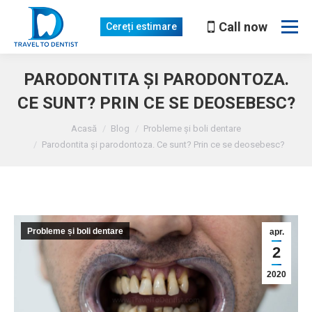
Call now
Cereți estimare
PARODONTITA ȘI PARODONTOZA.
CE SUNT? PRIN CE SE DEOSEBESC?
Sunteți aici
Acasă
Blog
Probleme și boli dentare
Parodontita și parodontoza. Ce sunt? Prin ce se deosebesc?
Probleme și boli dentare
apr.
2
2020