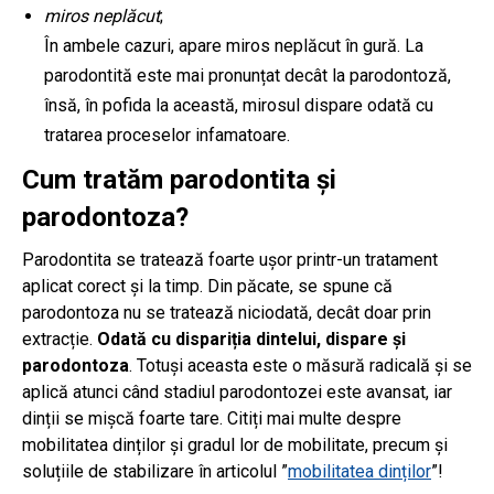
miros neplăcut
;
În ambele cazuri, apare miros neplăcut în gură. La
parodontită este mai pronunțat decât la parodontoză,
însă, în pofida la această, mirosul dispare odată cu
tratarea proceselor infamatoare.
Cum tratăm parodontita și
parodontoza?
Parodontita se tratează foarte ușor printr-un tratament
aplicat corect și la timp. Din păcate, se spune că
parodontoza nu se tratează niciodată, decât doar prin
extracție.
Odată cu dispariția dintelui, dispare și
parodontoza
. Totuși aceasta este o măsură radicală și se
aplică atunci când stadiul parodontozei este avansat, iar
dinții se mișcă foarte tare. Citiți mai multe despre
mobilitatea dinților și gradul lor de mobilitate, precum și
soluțiile de stabilizare în articolul ”
mobilitatea dinților
”!