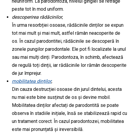
neuniform. La parodontoza, nivelul gingiei se retrage
peste tot în mod uniform.
descoperirea rădăcinilor
;
În urma resorbției osoase, rădăcinile dinților se expun
tot mai mult și mai mult, astfel rămân neacoperite de
os. În cazul parodontitei, rădăcinile se descoperă în
zonele pungilor parodontale. Ele pot fi localizate la unul
sau mai mulți dinți. Parodontoza, în schimb, afectează
de regulă toți dinții, iar rădăcinile lor rămân descoperite
de jur împrejur.
mobilitatea dinților
;
Din cauza destrucției osoase din jurul dintelui, acesta
nu mai este bine susținut de os și devine mobil.
Mobilitatea dinților afectați de parodontită se poate
observa în stadiile inițiale, însă se stabilizează rapid cu
un tratament corect. În cazul parodontozei, mobilitatea
este mai pronunțată și ireversibilă.