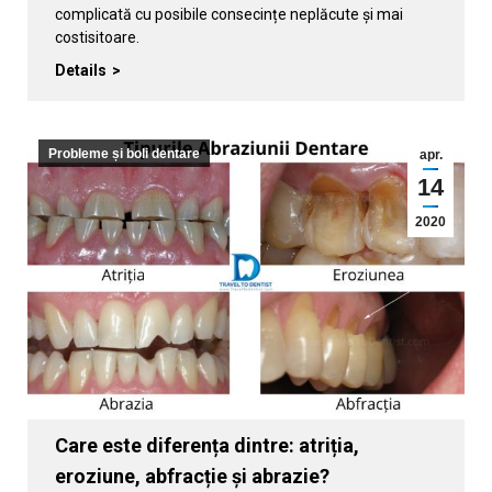
complicată cu posibile consecințe neplăcute și mai
costisitoare.
Details
Probleme și boli dentare
apr.
14
2020
Care este diferența dintre: atriția,
eroziune, abfracție și abrazie?