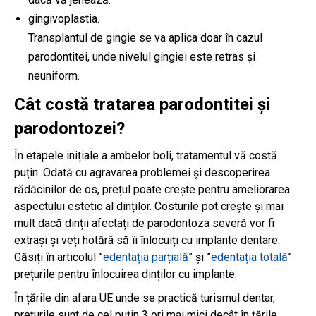
gingivoplastia.
Transplantul de gingie se va aplica doar în cazul
parodontitei, unde nivelul gingiei este retras și
neuniform.
Cât costă tratarea parodontitei și
parodontozei?
În etapele inițiale a ambelor boli, tratamentul vă costă
puțin. Odată cu agravarea problemei și descoperirea
rădăcinilor de os, prețul poate crește pentru ameliorarea
aspectului estetic al dinților. Costurile pot crește și mai
mult dacă dinții afectați de parodontoza severă vor fi
extrași și veți hotărâ să îi înlocuiți cu implante dentare.
Găsiți în articolul ”
edentația parțială
” și ”
edentația totală
”
prețurile pentru înlocuirea dinților cu implante.
În țările din afara UE unde se practică turismul dentar,
prețurile sunt de cel puțin 3 ori mai mici decât în țările