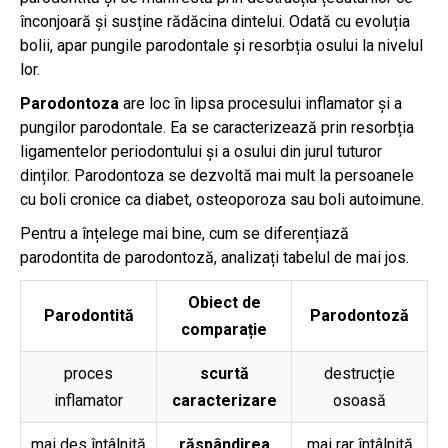
înconjoară și susține rădăcina dintelui. Odată cu evoluția
bolii, apar pungile parodontale și resorbția osului la nivelul
lor.
Parodontoza
are loc în lipsa procesului inflamator și a
pungilor parodontale. Ea se caracterizeaz
ă prin resorbția
ligamentelor periodontului și a osului din jurul tuturor
dinților. Parodontoza se dezvoltă mai mult la persoanele
cu boli cronice ca diabet, osteoporoza sau boli autoimune.
Pentru a înțelege mai bine, cum se diferențiază
parodontita de parodontoză, analizați tabelul de mai jos.
Obiect de
Parodontită
Parodontoză
comparație
proces
scurtă
destrucție
inflamator
caracterizare
osoasă
mai des întâlnită
răspândirea
mai rar întâlnită