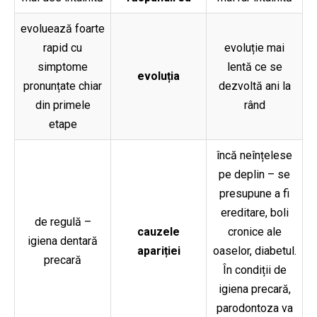
evoluează foarte
rapid cu
evoluție mai
simptome
lentă ce se
evoluția
pronunțate chiar
dezvoltă ani la
din primele
rând
etape
încă neînțelese
pe deplin – se
presupune a fi
ereditare, boli
de regulă –
cauzele
cronice ale
igiena dentară
apariției
oaselor, diabetul.
precară
În condiții de
igiena precară,
parodontoza va