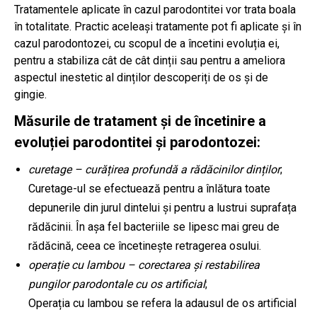
Tratamentele aplicate în cazul parodontitei vor trata boala
în totalitate. Practic aceleași tratamente pot fi aplicate și în
cazul parodontozei, cu scopul de a încetini evoluția ei,
pentru a stabiliza cât de cât dinții sau pentru a ameliora
aspectul inestetic al dinților descoperiți de os și de
gingie.
Măsurile de tratament și de încetinire a
evoluției parodontitei și parodontozei:
curetage – curățirea profundă a rădăcinilor dinților
;
Curetage-ul se efectuează pentru a înlătura toate
depunerile din jurul dintelui și pentru a lustrui suprafața
rădăcinii. În așa fel bacteriile se lipesc mai greu de
rădăcină, ceea ce încetinește retragerea osului.
operație cu lambou – corectarea și restabilirea
pungilor parodontale cu os artificial
;
Operația cu lambou se refera la adausul de os artificial