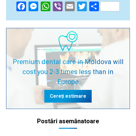
Facebook
Messenger
WhatsApp
Viber
Email
Twitter
Partajea
Premium dental care in Moldova will
cost you 2-3 times less than in
Europe
Cereți estimare
Postări asemănatoare