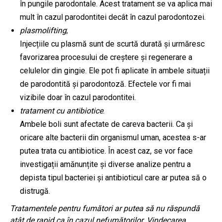
în pungile parodontale. Acest tratament se va aplica mai
mult în cazul parodontitei decât în cazul parodontozei.
plasmolifting
;
Injecțiile cu plasmă sunt de scurtă durată și urmăresc
favorizarea procesului de creștere și regenerare a
celulelor din gingie. Ele pot fi aplicate în ambele situații
de parodontită și parodontoză. Efectele vor fi mai
vizibile doar în cazul parodontitei.
tratament cu antibiotice
.
Ambele boli sunt afectate de careva bacterii. Ca și
oricare alte bacterii din organismul uman, acestea s-ar
putea trata cu antibiotice. În acest caz, se vor face
investigații amănunțite și diverse analize pentru a
depista tipul bacteriei și antibioticul care ar putea să o
distrugă.
Tratamentele pentru fumători ar putea să nu răspundă
atât de rapid ca în cazul nefumătorilor. Vindecarea