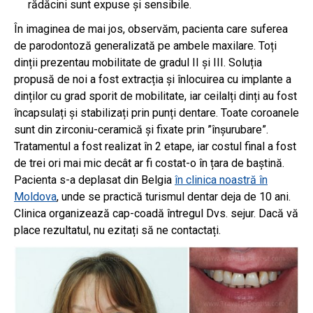
rădăcini sunt expuse și sensibile.
În imaginea de mai jos, observăm, pacienta care suferea
de parodontoză generalizată pe ambele maxilare. Toți
dinții prezentau mobilitate de gradul II și III. Soluția
propusă de noi a fost extracția și înlocuirea cu implante a
dinților cu grad sporit de mobilitate, iar ceilalți dinți au fost
încapsulați și stabilizați prin punți dentare. Toate coroanele
sunt din zirconiu-ceramică și fixate prin ”înșurubare”.
Tratamentul a fost realizat în 2 etape, iar costul final a fost
de trei ori mai mic decât ar fi costat-o în țara de baștină.
Pacienta s-a deplasat din Belgia
în clinica noastră în
Moldova
, unde se practică turismul dentar deja de 10 ani.
Clinica organizează cap-coadă întregul Dvs. sejur. Dacă vă
place rezultatul, nu ezitați să ne contactați.