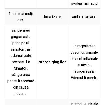
evolua mai rapid
1 sau mai mulți
localizare
ambele arcade
dinți
sângerarea
gingiei este
principalul
În majoritatea
simptom, iar
cazurilor, gingiile
edemul este
nu sunt inflamate
prezent. La
starea gingiilor
și nici nu
fumători,
sângerează.
sângerarea
Edemul lipsește.
poate fi absentă
din cauza
nicotinei.
În stadiile inițiale