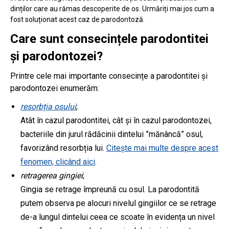
dinților care au rămas descoperite de os. Urmăriți mai jos cum a
fost soluționat acest caz de parodontoză.
Care sunt consecințele parodontitei
și parodontozei?
Printre cele mai importante consecințe a parodontitei și
parodontozei enumerăm:
resorbția osului
;
Atât în cazul parodontitei, cât și în cazul parodontozei,
bacteriile din jurul rădăcinii dintelui ”mănâncă” osul,
favorizând resorbția lui.
Citește mai multe despre acest
fenomen, clicând aici
.
retragerea gingiei
;
Gingia se retrage împreună cu osul. La parodontită
putem observa pe alocuri nivelul gingiilor ce se retrage
de-a lungul dintelui ceea ce scoate în evidența un nivel