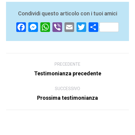
Condividi questo articolo con i tuoi amici
Facebook
Messenger
WhatsApp
Viber
Email
Twitter
Share
Navigazione
PRECEDENTE
tra
Testimonianza precedente
Articolo
i
precedente:
gli
SUCCESSIVO
Prossima testimonianza
Articolo
articoli
successivo: