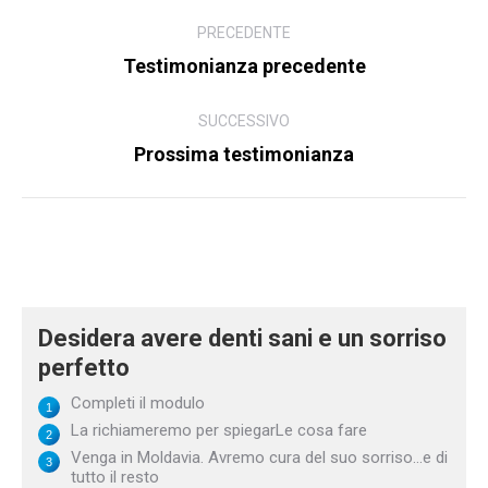
Navigazione
PRECEDENTE
tra
Testimonianza precedente
Articolo
i
precedente:
gli
SUCCESSIVO
Prossima testimonianza
Articolo
articoli
successivo:
Desidera avere denti sani e un sorriso
perfetto
Completi il modulo
La richiameremo per spiegarLe cosa fare
Venga in Moldavia. Avremo cura del suo sorriso...e di
tutto il resto