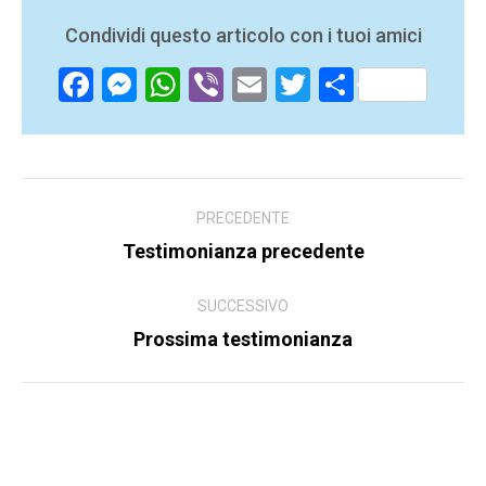
Condividi questo articolo con i tuoi amici
Facebook
Messenger
WhatsApp
Viber
Email
Twitter
Share
Navigazione
PRECEDENTE
tra
Testimonianza precedente
Articolo
i
precedente:
gli
SUCCESSIVO
Prossima testimonianza
Articolo
articoli
successivo: