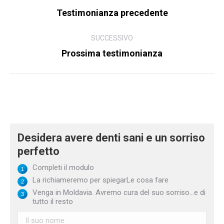
tra
Testimonianza precedente
Articolo
i
precedente:
gli
SUCCESSIVO
Prossima testimonianza
Articolo
articoli
successivo:
Desidera avere denti sani e un sorriso
perfetto
Completi il modulo
La richiameremo per spiegarLe cosa fare
Venga in Moldavia. Avremo cura del suo sorriso...e di
tutto il resto