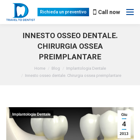
Call now
Richieda un preventivo
INNESTO OSSEO DENTALE.
CHIRURGIA OSSEA
PREIMPLANTARE
Lei è qui:
Home
Blog
Implantologia Dentale
Innesto osseo dentale. Chirurgia ossea preimplantare
Implantologia Dentale
Giu
4
2013