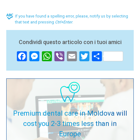
If you have found a spelling error, please, notify us by selecting
that text and pressing
Ctrl+Enter
.
Condividi questo articolo con i tuoi amici
Facebook
Messenger
WhatsApp
Viber
Email
Twitter
Share
Premium dental care in Moldova will
cost you 2-3 times less than in
Europe