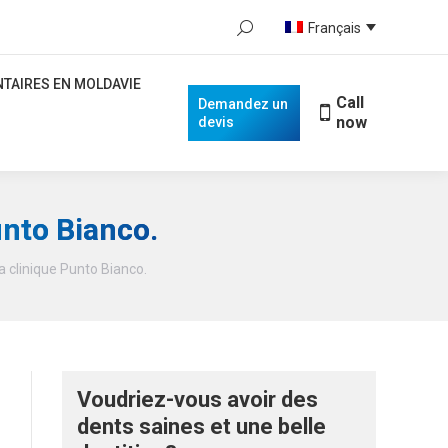
Search:
Français
NTAIRES EN MOLDAVIE
Call
Demandez
When autocomplete results are availa
now
un devis
ENTAIRES EN MOLDAVIE
Call
Demandez un
now
devis
unto Bianco.
a clinique Punto Bianco.
Voudriez-vous avoir des
dents saines et une belle