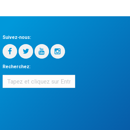
Suivez-nous:
Recherchez:
Recherchez:
When autocomplete results are available use up and down arrows to