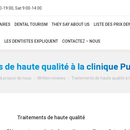
0-19:00, Sat 9:00-14:00
IRES
DENTAL TOURISM
THEY SAY ABOUT US
LISTE DES PRIX DE
AIRES
DENTAL TOURISM
THEY SAY ABOUT US
LISTE DES PRIX D
LES DENTISTES EXPLIQUENT
CONTACTEZ – NOUS
LES DENTISTES EXPLIQUENT
CONTACTEZ – NOUS
 de haute qualité à la clinique P
Vous êtes ici :
 à propos de nous
Written reviews
Traitements de haute qualité à l
Traitements de haute qualité