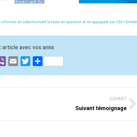
confidentialité
n informer en sélectionnant le texte en question et en appuyant sur
Ctrl + Entrée
 article avec vos amis
ok
senger
hatsApp
Viber
Email
Twitter
Partager
SUIVANT
Suivant témoignage
Suivant
post: