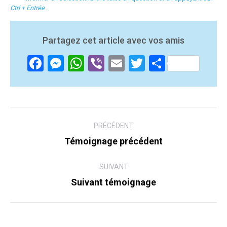
Ctrl + Entrée
.
Partagez cet article avec vos amis
Facebook
Messenger
WhatsApp
Viber
Email
Twitter
Partager
Navigation
PRÉCÉDENT
entre
Témoignage précédent
Post
les
précédent:
articles
SUIVANT
Suivant témoignage
Suivant
post: