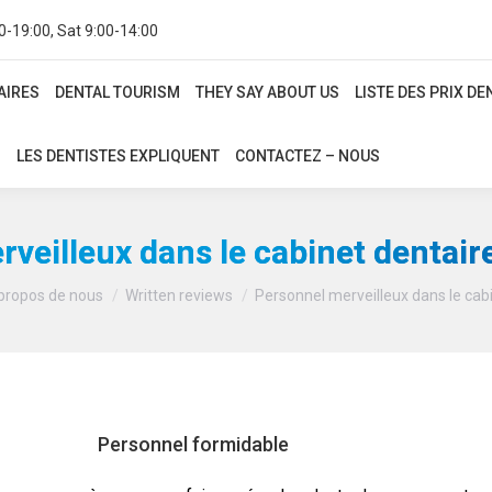
0-19:00, Sat 9:00-14:00
IRES
DENTAL TOURISM
THEY SAY ABOUT US
LISTE DES PRIX DE
AIRES
DENTAL TOURISM
THEY SAY ABOUT US
LISTE DES PRIX D
LES DENTISTES EXPLIQUENT
CONTACTEZ – NOUS
LES DENTISTES EXPLIQUENT
CONTACTEZ – NOUS
veilleux dans le cabinet dentair
Vous êtes ici :
 propos de nous
Written reviews
Personnel merveilleux dans le cab
Personnel formidable