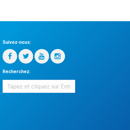
Suivez-nous:
Recherchez:
Recherchez:
When autocomplete results are available use up and down arrows to