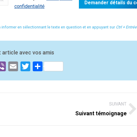
confidentialité
n informer en sélectionnant le texte en question et en appuyant sur
Ctrl + Entrée
 article avec vos amis
ok
senger
hatsApp
Viber
Email
Twitter
Partager
SUIVANT
Suivant témoignage
Suivant
post: