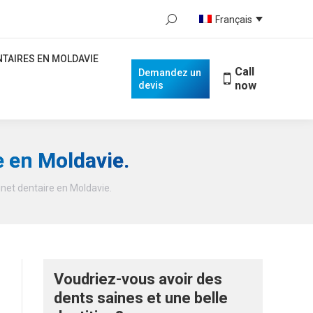
Search:
Français
NTAIRES EN MOLDAVIE
Call
Demandez
When autocomplete results are availa
now
un devis
ENTAIRES EN MOLDAVIE
Call
Demandez un
now
devis
e en Moldavie.
inet dentaire en Moldavie.
Voudriez-vous avoir des
dents saines et une belle