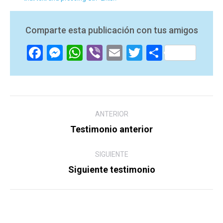
Comparte esta publicación con tus amigos
Facebook
Messenger
WhatsApp
Viber
Email
Twitter
Compart
Navegación
ANTERIOR
entre
Testimonio anterior
Post
posts
anterior:
SIGUIENTE
Siguiente testimonio
Siguiente
post: