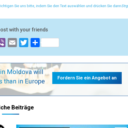
chtigen Sie uns bitte, indem Sie den Text auswählen und drücken Sie dann
Strg
post with your friends
ok
senger
hatsApp
Viber
Email
Twitter
Teilen
in Moldova will
Fordern Sie ein Angebot an
s than in Europe
iche Beiträge