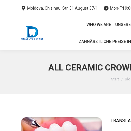
Moldova, Chisinau, Str. 31 August 37/1
Mon-Fri 9:0
WHO WE ARE
UNSERE
WHO WE ARE
UNSERE
ZAHNÄRZTLICHE PREISE I
ZAHNÄRZTLICHE PREISE IN
ALL CERAMIC CROWN
Sie befind
Start
Blo
TRANSLAT