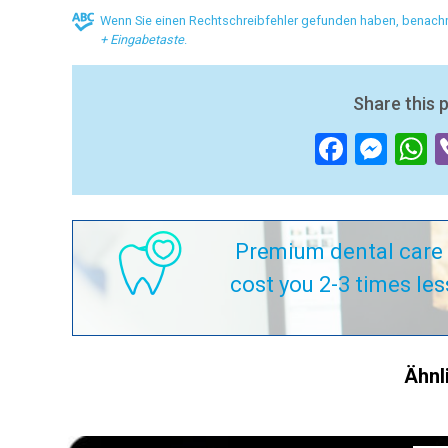
Wenn Sie einen Rechtschreibfehler gefunden haben, benachri
+ Eingabetaste
.
Share this 
Facebo
Mes
W
Premium dental care 
cost you 2-3 times les
Ähnl