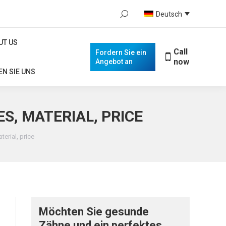
Search:
Deutsch
OUT US
Call
Fordern Sie ein
When autocomplete results are availa
now
Angebot an
UT US
EN SIE UNS
Call
Fordern Sie ein
now
Angebot an
N SIE UNS
S, MATERIAL, PRICE
erial, price
Möchten Sie gesunde
Zähne und ein perfektes