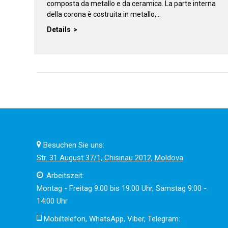
composta da metallo e da ceramica. La parte interna
della corona è costruita in metallo,…
Details
Besuchen Sie uns:
Str. 31 August 37/1, Chisinau 2012, Moldova
Arbeitszeit:
Montag - Freitag 9:00 bis 19:00 Uhr, Samstag 9:00 -
14:00 Uhr
Mobiltelefon, WhatsApp, Viber, Telegram: