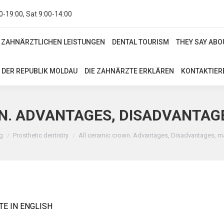
0-19:00, Sat 9:00-14:00
 ZAHNÄRZTLICHEN LEISTUNGEN
DENTAL TOURISM
THEY SAY AB
 ZAHNÄRZTLICHEN LEISTUNGEN
DENTAL TOURISM
THEY SAY ABO
N DER REPUBLIK MOLDAU
DIE ZAHNÄRZTE ERKLÄREN
KONTAKTIER
 DER REPUBLIK MOLDAU
DIE ZAHNÄRZTE ERKLÄREN
KONTAKTIERE
. ADVANTAGES, DISADVANTAGE
en sich hier:
g
Prosthetic dentistry
All ceramic crown. Advantages, Disadvantages, mat
E IN ENGLISH